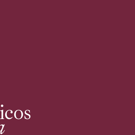
icos
a