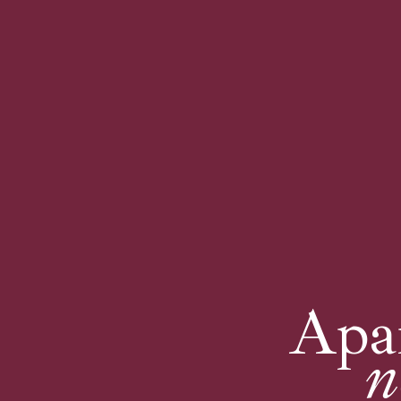
Apar
n