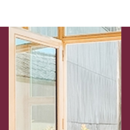
ESTAMOS
AQUI
À
SUA
ESPERA
Apartmento
com
1